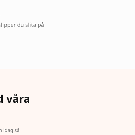
ipper du slita på
d våra
n idag så