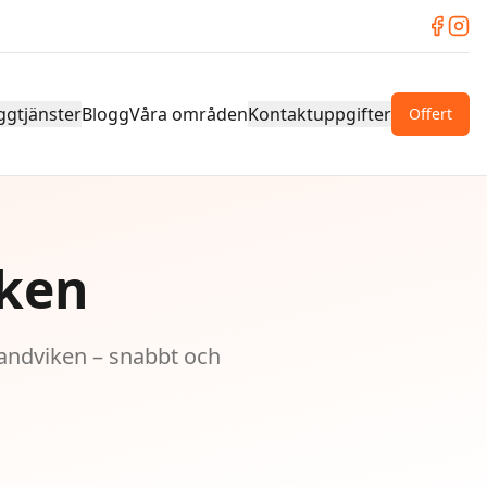
ggtjänster
Blogg
Våra områden
Kontaktuppgifter
Offert
iken
Sandviken – snabbt och