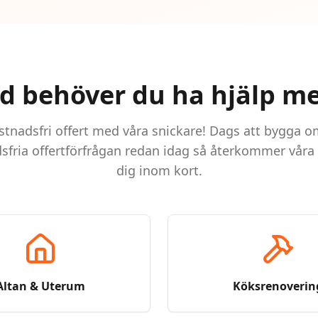
d behöver du ha hjälp m
tnadsfri offert med våra snickare! Dags att bygga o
sfria offertförfrågan redan idag så återkommer våra s
dig inom kort.
Altan & Uterum
Köksrenoverin