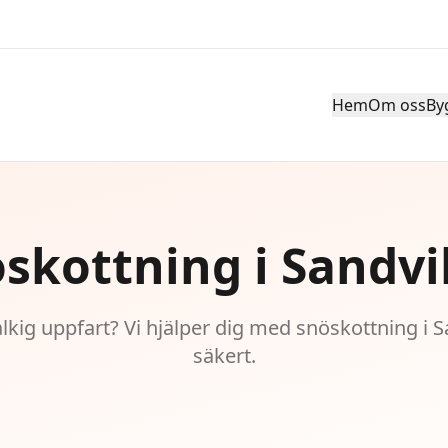
Hem
Om oss
By
skottning i Sandv
lkig uppfart? Vi hjälper dig med snöskottning i 
säkert.