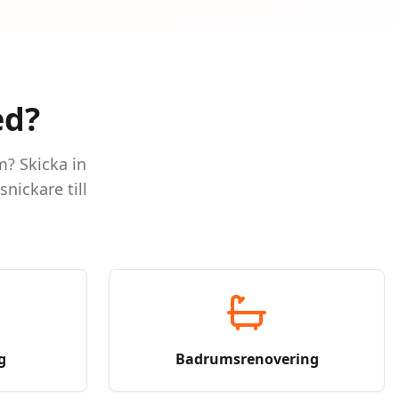
ed?
m? Skicka in
nickare till
g
Badrumsrenovering