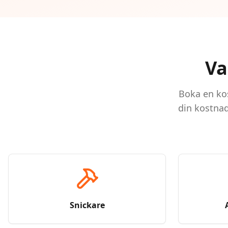
Va
Boka en kos
din kostnad
Snickare