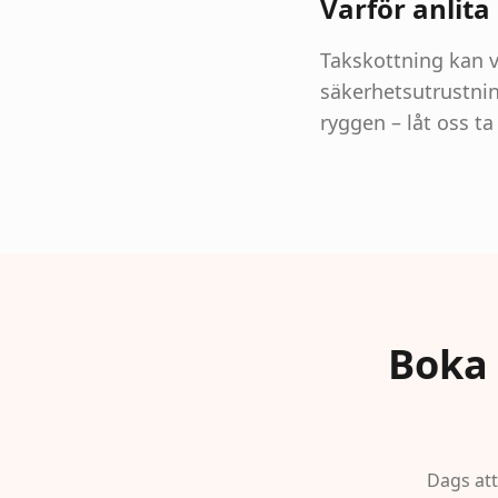
Varför anlita
Takskottning kan va
säkerhetsutrustnin
ryggen – låt oss t
Boka 
Dags att